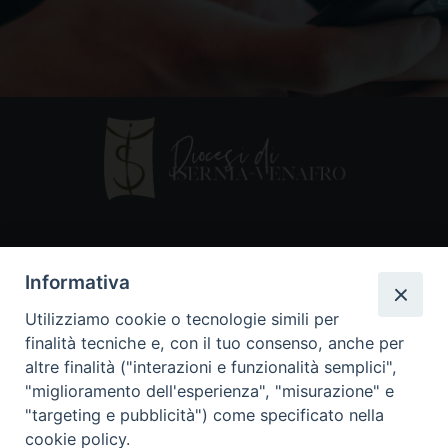
Contatti
Informativa
Piazza Andrea D'Isernia, 2
Utilizziamo cookie o tecnologie simili per
86170 Isernia
finalità tecniche e, con il tuo consenso, anche per
086550849
altre finalità ("interazioni e funzionalità semplici",
segreteria@diocesiiserniavenafro.it
"miglioramento dell'esperienza", "misurazione" e
"targeting e pubblicità") come specificato nella
I nostri social
cookie policy.