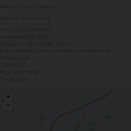
Parrocchia di Cupone –
Cerro al Volturno (IS)
Inizio:
21/09/2019 19:30
Fine:
21/09/2019 21:00
Categorie:
Agenda del Vescovo
Indirizzo:
86072 Cerro al Volturno Molise Italia
Città:
Isernia
CAP:
86072
Regione:
Molise
Paese:
Italia
Santa Messa per il 45esimo anniversario di Ministero Pastorale del Canonico
+
Don Pietro Fuoco - Parrocchia di Cupone - Cerro al Volturno (IS)
−