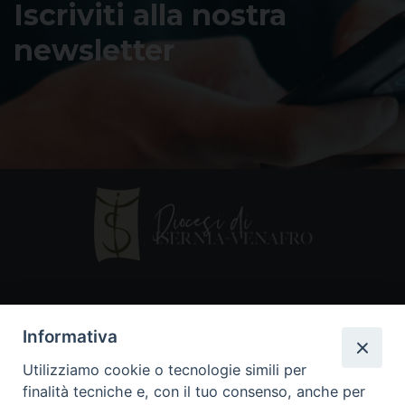
Iscriviti alla nostra
newsletter
Contatti
Informativa
Piazza Andrea D'Isernia, 2
Utilizziamo cookie o tecnologie simili per
86170 Isernia
finalità tecniche e, con il tuo consenso, anche per
086550849