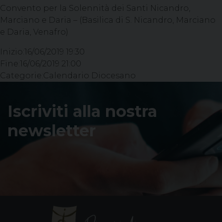
Convento per la Solennità dei Santi Nicandro,
Marciano e Daria – (Basilica di S. Nicandro, Marciano
e Daria, Venafro)
Inizio:
16/06/2019 19:30
Fine:
16/06/2019 21:00
Categorie:
Calendario Diocesano
Iscriviti alla nostra
newsletter