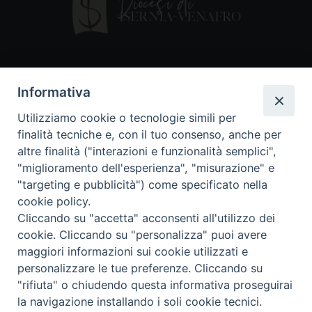
Contatti
Informativa
Piazza Andrea D'Isernia, 2
Utilizziamo cookie o tecnologie simili per
86170 Isernia
finalità tecniche e, con il tuo consenso, anche per
086550849
altre finalità ("interazioni e funzionalità semplici",
segreteria@diocesiiserniavenafro.it
"miglioramento dell'esperienza", "misurazione" e
"targeting e pubblicità") come specificato nella
I nostri social
cookie policy.
Cliccando su "accetta" acconsenti all'utilizzo dei
cookie. Cliccando su "personalizza" puoi avere
Copyright © 2018 - Diocesi di Isernia-Venafro (C.F.
maggiori informazioni sui cookie utilizzati e
90008750946). Riproduzione solo con permesso.
Tutti i diritti sono riservati
personalizzare le tue preferenze. Cliccando su
"rifiuta" o chiudendo questa informativa proseguirai
la navigazione installando i soli cookie tecnici.