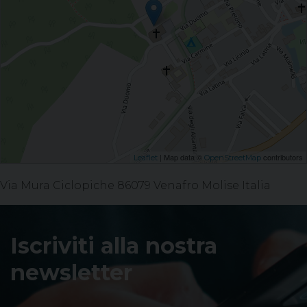
| Map data ©
contributors
Leaflet
OpenStreetMap
Via Mura Ciclopiche 86079 Venafro Molise Italia
Iscriviti alla nostra
newsletter