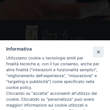
Informativa
Utilizziamo cookie o tecnologie simili per
Contatti
finalità tecniche e, con il tuo consenso, anche per
altre finalità ("interazioni e funzionalità semplici",
Piazza Andrea D'Isernia, 2
"miglioramento dell'esperienza", "misurazione" e
86170 Isernia
"targeting e pubblicità") come specificato nella
086550849
cookie policy.
segreteria@diocesiiserniavenafro.it
Cliccando su "accetta" acconsenti all'utilizzo dei
cookie. Cliccando su "personalizza" puoi avere
I nostri social
maggiori informazioni sui cookie utilizzati e