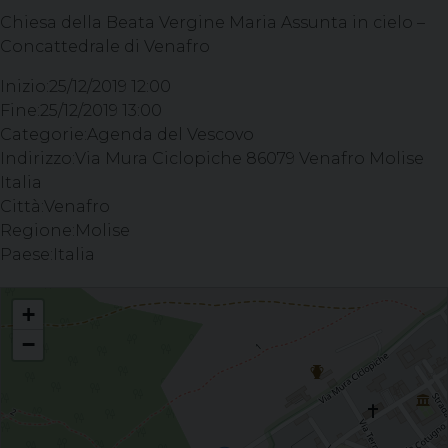
Chiesa della Beata Vergine Maria Assunta in cielo –
Concattedrale di Venafro
Inizio:
25/12/2019 12:00
Fine:
25/12/2019 13:00
Categorie:
Agenda del Vescovo
Indirizzo:
Via Mura Ciclopiche 86079 Venafro Molise
Italia
Città:
Venafro
Regione:
Molise
Paese:
Italia
Pontificale per la Solennità del Santo Natale, Santa Messa del giorno Chiesa
+
della Beata Vergine Maria Assunta in cielo – Concattedrale di Venafro
−