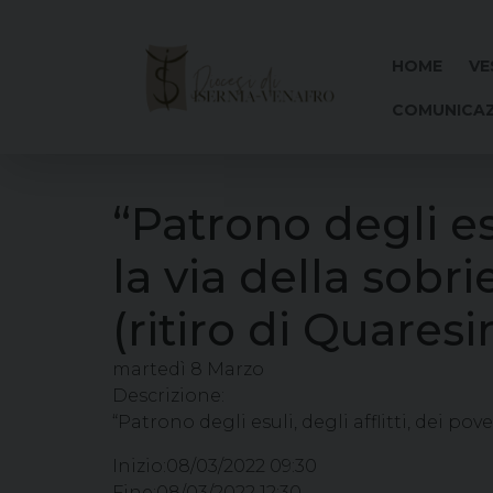
Skip
to
content
HOME
VE
COMUNICAZ
“Patrono degli esu
la via della sob
(ritiro di Quares
martedì
8
Marzo
Descrizione:
“Patrono degli esuli, degli afflitti, dei pov
Inizio:
08/03/2022 09:30
Fine:
08/03/2022 12:30