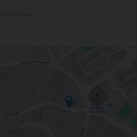
 Molise Italia
 via della sobrietà”. Padre Vincenzo Grossano OSJ (ritiro di Quaresima)