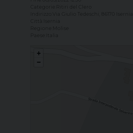
Categorie:
Ritiri del Clero
Indirizzo:
Via Giulio Tedeschi, 86170 Isernia,
Città:
Isernia
Regione:
Molise
Paese:
Italia
“Patrono degli esuli, degli afflitti, dei poveri. Giuseppe e la
+
−