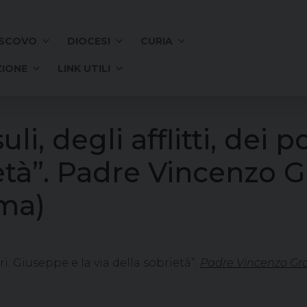
SCOVO
DIOCESI
CURIA
IONE
LINK UTILI
li, degli afflitti, dei 
rietà”. Padre Vincenzo
ima)
eri. Giuseppe e la via della sobrietà”.
Padre Vincenzo Gr