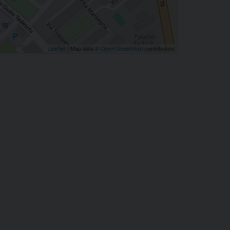
| Map data ©
contributors
Leaflet
OpenStreetMap