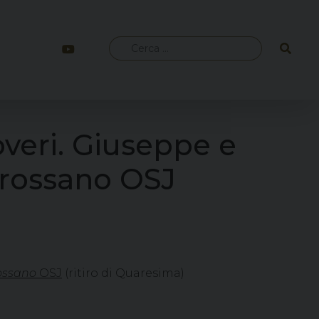
Ricerca
per:
poveri. Giuseppe e
 Grossano OSJ
ossano
OSJ
(ritiro di Quaresima)