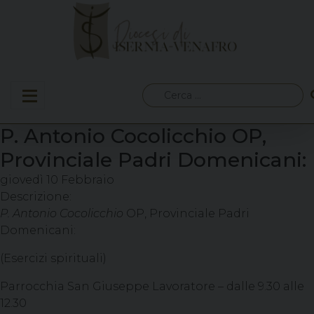
Skip
to
content
Ricerca
per:
P. Antonio Cocolicchio OP,
Provinciale Padri Domenicani:
giovedì
10
Febbraio
Descrizione:
P. Antonio Cocolicchio
OP, Provinciale Padri
Domenicani:
(Esercizi spirituali)
Parrocchia San Giuseppe Lavoratore – dalle 9.30 alle
12.30