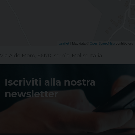
| Map data ©
contributors
Leaflet
OpenStreetMap
Via Aldo Moro, 86170 Isernia, Molise Italia
Iscriviti alla nostra
newsletter