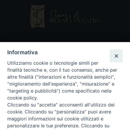
Contatti
Informativa
Piazza Andrea D'Isernia, 2
Utilizziamo cookie o tecnologie simili per
86170 Isernia
finalità tecniche e, con il tuo consenso, anche per
086550849
altre finalità ("interazioni e funzionalità semplici",
segreteria@diocesiiserniavenafro.it
"miglioramento dell'esperienza", "misurazione" e
"targeting e pubblicità") come specificato nella
I nostri social
cookie policy.
Cliccando su "accetta" acconsenti all'utilizzo dei
cookie. Cliccando su "personalizza" puoi avere
Copyright © 2018 - Diocesi di Isernia-Venafro (C.F.
maggiori informazioni sui cookie utilizzati e
90008750946). Riproduzione solo con permesso.
Tutti i diritti sono riservati
personalizzare le tue preferenze. Cliccando su