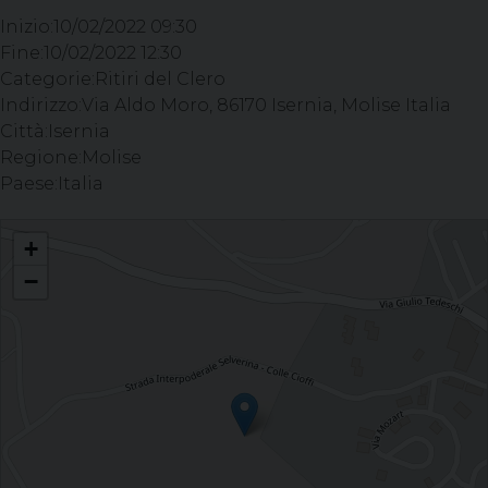
Inizio:
10/02/2022 09:30
Fine:
10/02/2022 12:30
Categorie:
Ritiri del Clero
Indirizzo:
Via Aldo Moro, 86170 Isernia, Molise Italia
Città:
Isernia
Regione:
Molise
Paese:
Italia
P. Antonio Cocolicchio OP, Provinciale Padri Domenicani:
+
−