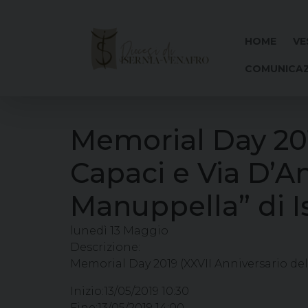
Skip
to
content
HOME
VE
COMUNICAZ
Memorial Day 2019
Capaci e Via D’A
Manuppella” di I
lunedì
13
Maggio
Descrizione:
Memorial Day 2019 (XXVII Anniversario dell
Inizio:
13/05/2019 10:30
Fine:
13/05/2019 14:00