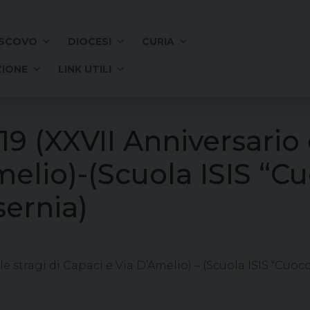
SCOVO
DIOCESI
CURIA
IONE
LINK UTILI
 (XXVII Anniversario d
melio)-(Scuola ISIS “C
sernia)
e stragi di Capaci e Via D’Amelio) – (Scuola ISIS “Cuoc