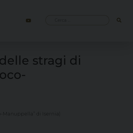
Ricerca
per:
elle stragi di
uoco-
o-Manuppella” di Isernia)