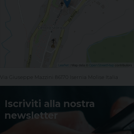
| Map data ©
contributors
Leaflet
OpenStreetMap
Via Giuseppe Mazzini 86170 Isernia Molise Italia
Iscriviti alla nostra
newsletter