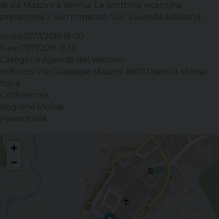
di via Mazzini a Isernia. La scrittrice vicentina
presenterà il suo romanzo: ‘Lei’ (Guanda Edizioni),
Inizio:
07/11/2019 18:00
Fine:
07/11/2019 19:30
Categorie:
Agenda del Vescovo
Indirizzo:
Via Giuseppe Mazzini 86170 Isernia Molise
Italia
Città:
Isernia
Regione:
Molise
Paese:
Italia
Lei - Incontro con l’autrice Maria Pia Veladiano’, nell’Aula Magna di via
+
Mazzini a Isernia
−