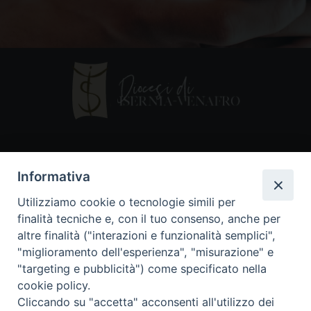
Contatti
Informativa
Piazza Andrea D'Isernia, 2
Utilizziamo cookie o tecnologie simili per
86170 Isernia
finalità tecniche e, con il tuo consenso, anche per
086550849
altre finalità ("interazioni e funzionalità semplici",
segreteria@diocesiiserniavenafro.it
"miglioramento dell'esperienza", "misurazione" e
"targeting e pubblicità") come specificato nella
I nostri social
cookie policy.
Cliccando su "accetta" acconsenti all'utilizzo dei