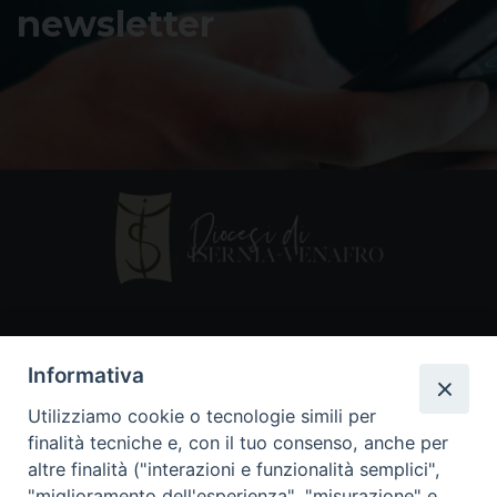
newsletter
Contatti
Informativa
Piazza Andrea D'Isernia, 2
Utilizziamo cookie o tecnologie simili per
86170 Isernia
finalità tecniche e, con il tuo consenso, anche per
086550849
altre finalità ("interazioni e funzionalità semplici",
segreteria@diocesiiserniavenafro.it
"miglioramento dell'esperienza", "misurazione" e