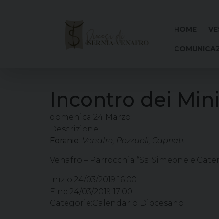
Skip
to
content
HOME
VE
COMUNICAZ
Incontro dei Mini
domenica
24
Marzo
Descrizione:
Foranie
:
Venafro, Pozzuoli, Capriati.
Venafro – Parrocchia “Ss. Simeone e Cater
Inizio:
24/03/2019 16:00
Fine:
24/03/2019 17:00
Categorie:
Calendario Diocesano