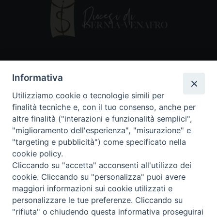
Contatti
Informativa
Piazza Andrea D'Isernia, 2
Utilizziamo cookie o tecnologie simili per
86170 Isernia
finalità tecniche e, con il tuo consenso, anche per
086550849
altre finalità ("interazioni e funzionalità semplici",
segreteria@diocesiiserniavenafro.it
"miglioramento dell'esperienza", "misurazione" e
"targeting e pubblicità") come specificato nella
I nostri social
cookie policy.
Cliccando su "accetta" acconsenti all'utilizzo dei
cookie. Cliccando su "personalizza" puoi avere
Copyright © 2018 - Diocesi di Isernia-Venafro (C.F.
maggiori informazioni sui cookie utilizzati e
90008750946). Riproduzione solo con permesso.
Tutti i diritti sono riservati
personalizzare le tue preferenze. Cliccando su
"rifiuta" o chiudendo questa informativa proseguirai