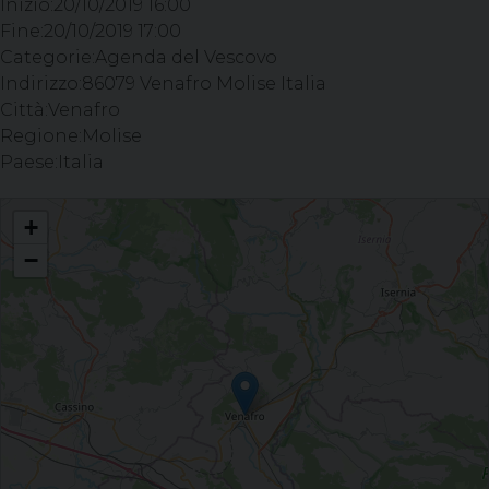
Inizio:
20/10/2019 16:00
Fine:
20/10/2019 17:00
Categorie:
Agenda del Vescovo
Indirizzo:
86079 Venafro Molise Italia
Città:
Venafro
Regione:
Molise
Paese:
Italia
Incontro con i Ministri straordinari dell’Eucarestia Parrocchia Ss. Martino e
+
Nicola, Venafro
−