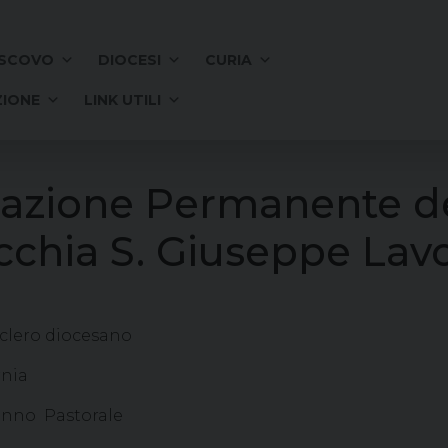
SCOVO
DIOCESI
CURIA
IONE
LINK UTILI
mazione Permanente de
chia S. Giuseppe Lavo
clero diocesano
rnia
’anno Pastorale