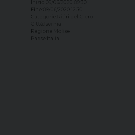
Inizio:
09/06/2020 09:30
Fine:
09/06/2020 12:30
Categorie:
Ritiri del Clero
Città:
Isernia
Regione:
Molise
Paese:
Italia