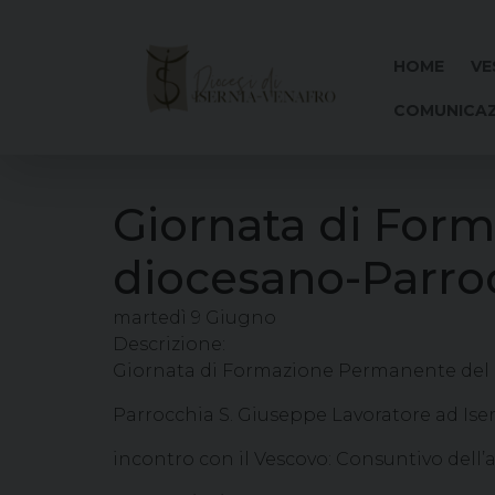
Skip
to
content
HOME
VE
COMUNICAZ
Giornata di For
diocesano-Parroc
martedì
9
Giugno
Descrizione:
Giornata di Formazione Permanente del 
Parrocchia S. Giuseppe Lavoratore ad Ise
incontro con il Vescovo: Consuntivo dell