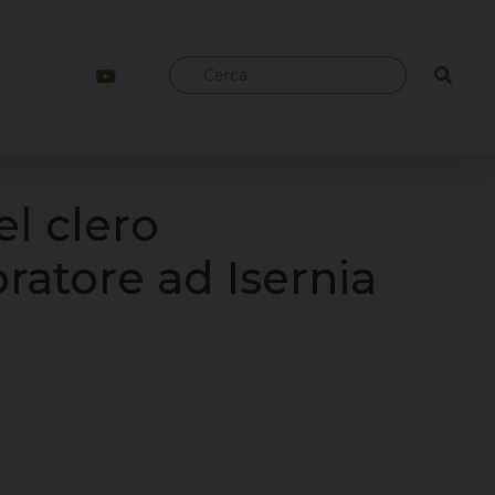
Ricerca
per:
l clero
ratore ad Isernia