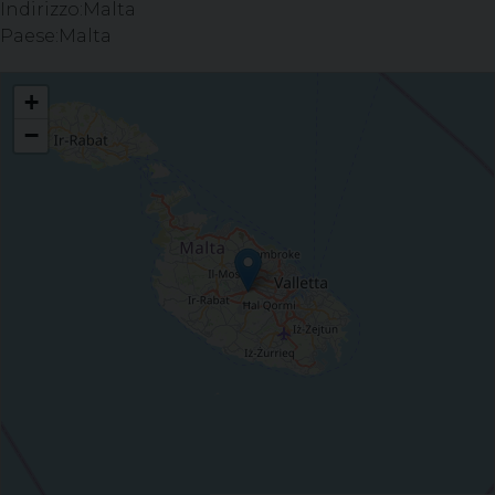
Indirizzo:
Malta
Paese:
Malta
Esercizi spirituali: 18 - 23 Novembre 2019 a Malta
+
−