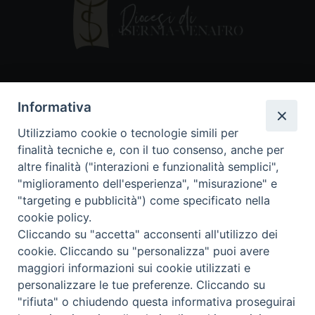
Contatti
Informativa
Piazza Andrea D'Isernia, 2
Utilizziamo cookie o tecnologie simili per
86170 Isernia
finalità tecniche e, con il tuo consenso, anche per
086550849
altre finalità ("interazioni e funzionalità semplici",
segreteria@diocesiiserniavenafro.it
"miglioramento dell'esperienza", "misurazione" e
"targeting e pubblicità") come specificato nella
I nostri social
cookie policy.
Cliccando su "accetta" acconsenti all'utilizzo dei
cookie. Cliccando su "personalizza" puoi avere
Copyright © 2018 - Diocesi di Isernia-Venafro (C.F.
maggiori informazioni sui cookie utilizzati e
90008750946). Riproduzione solo con permesso.
Tutti i diritti sono riservati
personalizzare le tue preferenze. Cliccando su
"rifiuta" o chiudendo questa informativa proseguirai