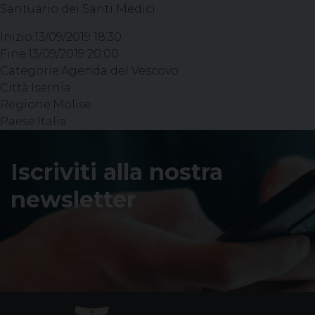
Santuario dei Santi Medici
Inizio:
13/09/2019 18:30
Fine:
13/09/2019 20:00
Categorie:
Agenda del Vescovo
Città:
Isernia
Regione:
Molise
Paese:
Italia
Iscriviti alla nostra
newsletter