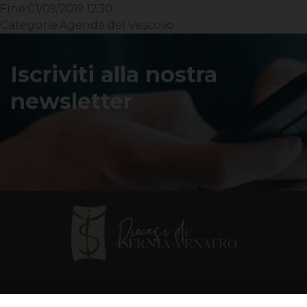
Fine:
01/09/2019 12:30
Categorie:
Agenda del Vescovo
Iscriviti alla nostra
newsletter
Contatti