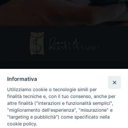
Contatti
Informativa
Piazza Andrea D'Isernia, 2
Utilizziamo cookie o tecnologie simili per
86170 Isernia
finalità tecniche e, con il tuo consenso, anche per
086550849
altre finalità ("interazioni e funzionalità semplici",
segreteria@diocesiiserniavenafro.it
"miglioramento dell'esperienza", "misurazione" e
"targeting e pubblicità") come specificato nella
I nostri social
cookie policy.