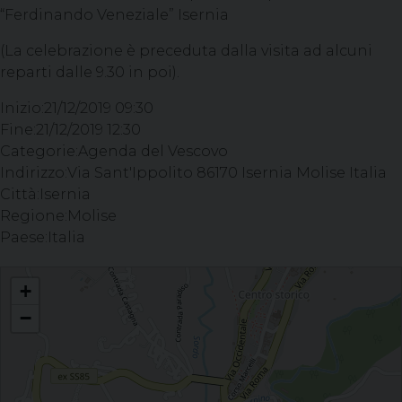
“Ferdinando Veneziale” Isernia
(La celebrazione è preceduta dalla visita ad alcuni
reparti dalle 9.30 in poi).
Inizio:
21/12/2019 09:30
Fine:
21/12/2019 12:30
Categorie:
Agenda del Vescovo
Indirizzo:
Via Sant'Ippolito 86170 Isernia Molise Italia
Città:
Isernia
Regione:
Molise
Paese:
Italia
Celebrazione Eucaristica presso l'ospedale "Ferdinando Veneziale" Isernia (La
+
celebrazione è preceduta dalla visita ad alcuni reparti dalle 9.30 in poi).
−