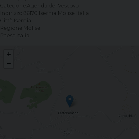
Categorie:
Agenda del Vescovo
Indirizzo:
86170 Isernia Molise Italia
Città:
Isernia
Regione:
Molise
Paese:
Italia
Celebrazione Eucaristica - Parrocchia SS. Salvatore, CASTELROMANO (IS)
+
−