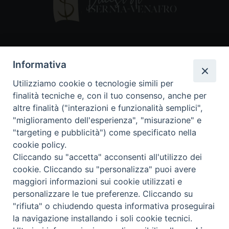
Contatti
Informativa
Piazza Andrea D'Isernia, 2
Utilizziamo cookie o tecnologie simili per
86170 Isernia
finalità tecniche e, con il tuo consenso, anche per
086550849
altre finalità ("interazioni e funzionalità semplici",
segreteria@diocesiiserniavenafro.it
"miglioramento dell'esperienza", "misurazione" e
"targeting e pubblicità") come specificato nella
I nostri social
cookie policy.
Cliccando su "accetta" acconsenti all'utilizzo dei
cookie. Cliccando su "personalizza" puoi avere
Copyright © 2018 - Diocesi di Isernia-Venafro (C.F.
maggiori informazioni sui cookie utilizzati e
90008750946). Riproduzione solo con permesso.
Tutti i diritti sono riservati
personalizzare le tue preferenze. Cliccando su
"rifiuta" o chiudendo questa informativa proseguirai
la navigazione installando i soli cookie tecnici.