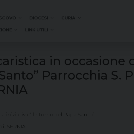
SCOVO
DIOCESI
CURIA
IONE
LINK UTILI
ristica in occasione del
Santo” Parrocchia S. P
ERNIA
a iniziativa “Il ritorno del Papa Santo”
 di ISERNIA