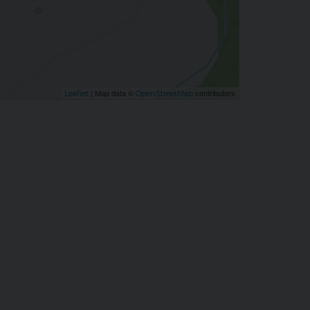
| Map data ©
contributors
Leaflet
OpenStreetMap