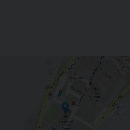
orno del Papa Santo” Parrocchia S. Pietro Apostolo, Cattedrale di ISERNIA