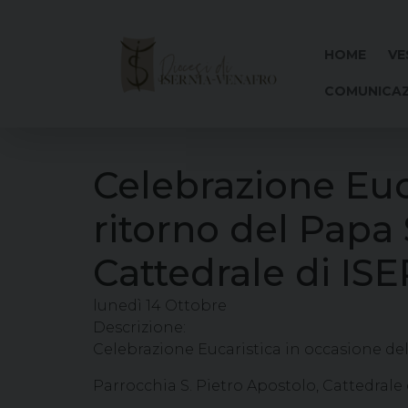
Skip
to
content
HOME
VE
COMUNICAZ
Celebrazione Euca
ritorno del Papa 
Cattedrale di IS
lunedì
14
Ottobre
Descrizione:
Celebrazione Eucaristica in occasione dell
Parrocchia S. Pietro Apostolo, Cattedrale