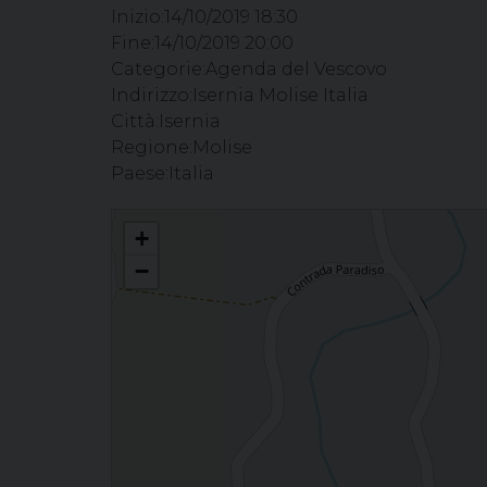
Inizio:
14/10/2019 18:30
Fine:
14/10/2019 20:00
Categorie:
Agenda del Vescovo
Indirizzo:
Isernia Molise Italia
Città:
Isernia
Regione:
Molise
Paese:
Italia
Celebrazione Eucaristica in occasione della iniziativa “Il rit
+
−