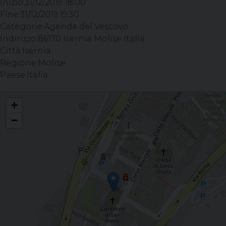
Inizio:
31/12/2019 18:00
Fine:
31/12/2019 19:30
Categorie:
Agenda del Vescovo
Indirizzo:
86170 Isernia Molise Italia
Città:
Isernia
Regione:
Molise
Paese:
Italia
Celebrazione Eucaristica e canto del “Te Deum” - Parrocchia S. Pietro
+
Apostolo – Cattedrale di Isernia
−