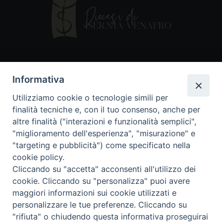
Contatti
Informativa
Piazza Andrea D'Isernia, 2
Utilizziamo cookie o tecnologie simili per
86170 Isernia
finalità tecniche e, con il tuo consenso, anche per
086550849
altre finalità ("interazioni e funzionalità semplici",
segreteria@diocesiiserniavenafro.it
"miglioramento dell'esperienza", "misurazione" e
"targeting e pubblicità") come specificato nella
I nostri social
cookie policy.
Cliccando su "accetta" acconsenti all'utilizzo dei
cookie. Cliccando su "personalizza" puoi avere
Copyright © 2018 - Diocesi di Isernia-Venafro (C.F.
maggiori informazioni sui cookie utilizzati e
90008750946). Riproduzione solo con permesso.
Tutti i diritti sono riservati
personalizzare le tue preferenze. Cliccando su
"rifiuta" o chiudendo questa informativa proseguirai