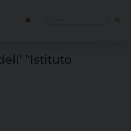
Ricerca
per:
ell’ “Istituto