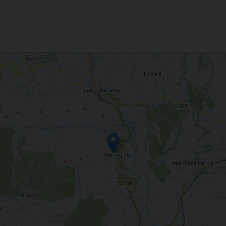
as" Montaquila (lS)