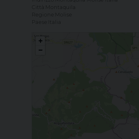
Città:
Montaquila
Regione:
Molise
Paese:
Italia
Celebrazione Eucaristica con gli ospiti dell' "Istituto salubrit
+
−