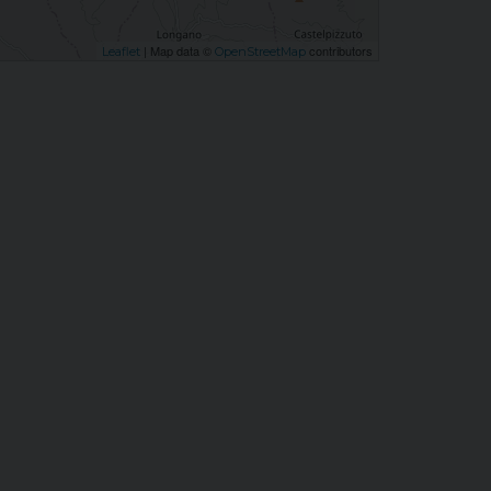
| Map data ©
contributors
Leaflet
OpenStreetMap