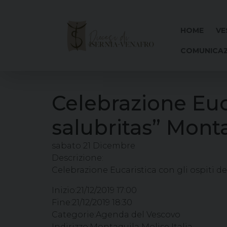
Skip
to
content
HOME
VE
COMUNICAZ
Celebrazione Eucar
salubritas” Monta
sabato
21
Dicembre
Descrizione:
Celebrazione Eucaristica con gli ospiti del
Inizio:
21/12/2019 17:00
Fine:
21/12/2019 18:30
Categorie:
Agenda del Vescovo
Indirizzo:
Montaquila Molise Italia