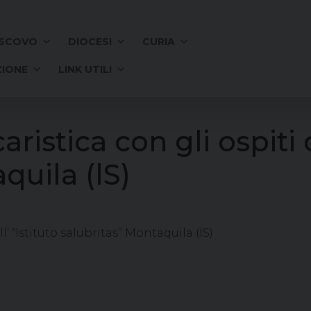
SCOVO
DIOCESI
CURIA
IONE
LINK UTILI
istica con gli ospiti d
quila (lS)
l’ “Istituto salubritas” Montaquila (lS)