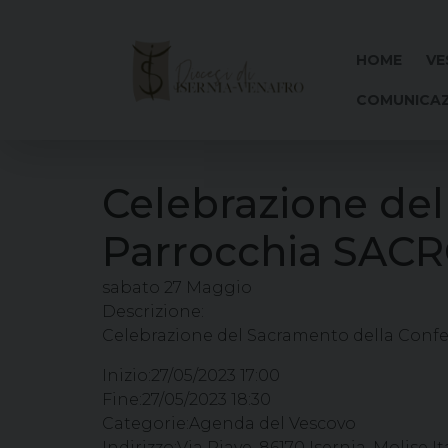
Skip
to
content
HOME
VE
COMUNICAZ
Celebrazione de
Parrocchia SAC
sabato
27
Maggio
Descrizione:
Celebrazione del Sacramento della Con
Inizio:
27/05/2023 17:00
Fine:
27/05/2023 18:30
Categorie:
Agenda del Vescovo
Indirizzo:
Via Piave, 86170 Isernia, Molise It