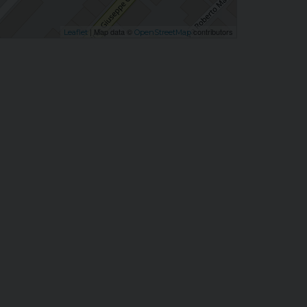
| Map data ©
contributors
Leaflet
OpenStreetMap