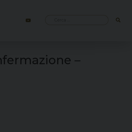
Ricerca
per:
nfermazione –