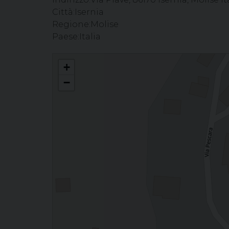
Città:
Isernia
Regione:
Molise
Paese:
Italia
Celebrazione del Sacramento della Confermazione - Parr
+
−