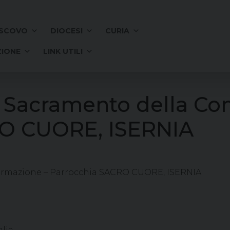
SCOVO
DIOCESI
CURIA
IONE
LINK UTILI
l Sacramento della Co
RO CUORE, ISERNIA
fermazione – Parrocchia SACRO CUORE, ISERNIA
alia