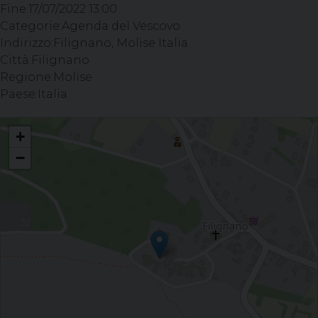
Fine:
17/07/2022 13:00
Categorie:
Agenda del Vescovo
Indirizzo:
Filignano, Molise Italia
Città:
Filignano
Regione:
Molise
Paese:
Italia
Celebrazione del Sacramento della Confermazione - Parrocchia S S
+
Concezione, Filignano
−