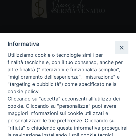
Contatti
Informativa
Piazza Andrea D'Isernia, 2
Utilizziamo cookie o tecnologie simili per
86170 Isernia
finalità tecniche e, con il tuo consenso, anche per
086550849
altre finalità ("interazioni e funzionalità semplici",
segreteria@diocesiiserniavenafro.it
"miglioramento dell'esperienza", "misurazione" e
"targeting e pubblicità") come specificato nella
I nostri social
cookie policy.
Cliccando su "accetta" acconsenti all'utilizzo dei
cookie. Cliccando su "personalizza" puoi avere
Copyright © 2018 - Diocesi di Isernia-Venafro (C.F.
maggiori informazioni sui cookie utilizzati e
90008750946). Riproduzione solo con permesso.
Tutti i diritti sono riservati
personalizzare le tue preferenze. Cliccando su
"rifiuta" o chiudendo questa informativa proseguirai
la navigazione installando i soli cookie tecnici.