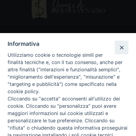
Contatti
Informativa
Piazza Andrea D'Isernia, 2
Utilizziamo cookie o tecnologie simili per
86170 Isernia
finalità tecniche e, con il tuo consenso, anche per
086550849
altre finalità ("interazioni e funzionalità semplici",
segreteria@diocesiiserniavenafro.it
"miglioramento dell'esperienza", "misurazione" e
"targeting e pubblicità") come specificato nella
I nostri social
cookie policy.
Cliccando su "accetta" acconsenti all'utilizzo dei
cookie. Cliccando su "personalizza" puoi avere
Copyright © 2018 - Diocesi di Isernia-Venafro (C.F.
maggiori informazioni sui cookie utilizzati e
90008750946). Riproduzione solo con permesso.
Tutti i diritti sono riservati
personalizzare le tue preferenze. Cliccando su
"rifiuta" o chiudendo questa informativa proseguirai
la navigazione installando i soli cookie tecnici.