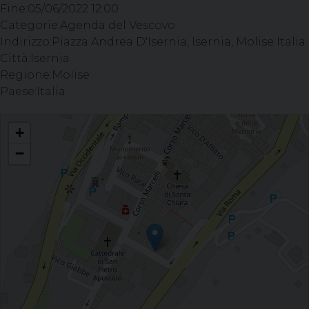
Fine:
05/06/2022 12:00
Categorie:
Agenda del Vescovo
Indirizzo:
Piazza Andrea D'Isernia, Isernia, Molise Italia
Città:
Isernia
Regione:
Molise
Paese:
Italia
Celebrazione del Sacramento della Confermazione - Parrocchia S. Pietro
+
Apostolo, Isernia
−