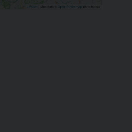
| Map data ©
contributors
Leaflet
OpenStreetMap