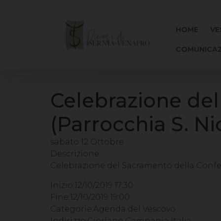
Skip
to
content
HOME
VE
COMUNICAZ
Celebrazione de
(Parrocchia S. Ni
sabato
12
Ottobre
Descrizione:
Celebrazione del Sacramento della Confer
Inizio:
12/10/2019 17:30
Fine:
12/10/2019 19:00
Categorie:
Agenda del Vescovo
Indirizzo:
Ciorlano Campania Italia