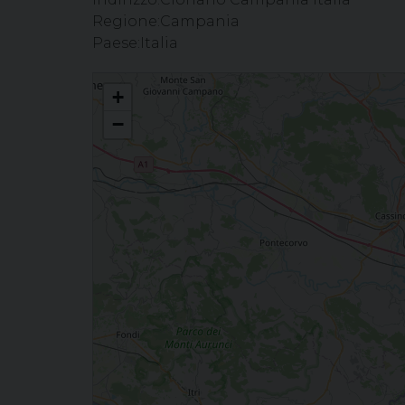
Regione:
Campania
Paese:
Italia
Celebrazione del Sacramento della Confermazione (Parrocchia
+
−