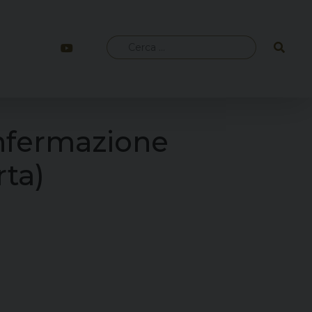
Ricerca
per:
nfermazione
rta)