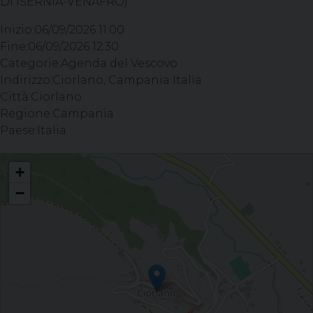
DI ISERNIA-VENAFRO)
Inizio:
06/09/2026 11:00
Fine:
06/09/2026 12:30
Categorie:
Agenda del Vescovo
Indirizzo:
Ciorlano, Campania Italia
Città:
Ciorlano
Regione:
Campania
Paese:
Italia
Celebrazione del Sacramento della Confermazione - Parrocchia S. Nicola di
+
Bari, CIORLANO (CE)
−