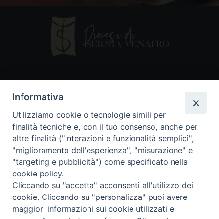
Contatti
Informativa
Piazza Andrea D'Isernia, 2
Utilizziamo cookie o tecnologie simili per
86170 Isernia
finalità tecniche e, con il tuo consenso, anche per
086550849
altre finalità ("interazioni e funzionalità semplici",
segreteria@diocesiiserniavenafro.it
"miglioramento dell'esperienza", "misurazione" e
"targeting e pubblicità") come specificato nella
I nostri social
cookie policy.
Cliccando su "accetta" acconsenti all'utilizzo dei
cookie. Cliccando su "personalizza" puoi avere
Copyright © 2018 - Diocesi di Isernia-Venafro (C.F.
maggiori informazioni sui cookie utilizzati e
90008750946). Riproduzione solo con permesso.
Tutti i diritti sono riservati