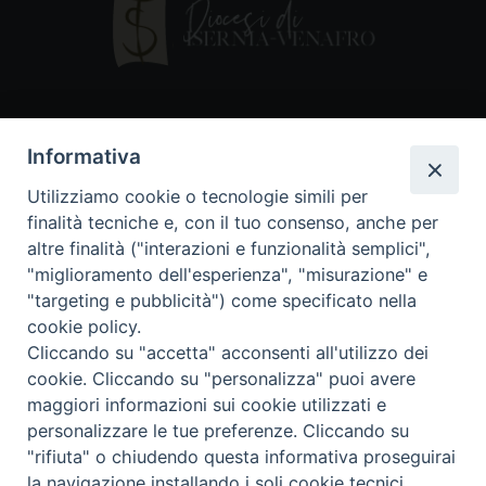
Contatti
Informativa
Piazza Andrea D'Isernia, 2
Utilizziamo cookie o tecnologie simili per
86170 Isernia
finalità tecniche e, con il tuo consenso, anche per
086550849
altre finalità ("interazioni e funzionalità semplici",
segreteria@diocesiiserniavenafro.it
"miglioramento dell'esperienza", "misurazione" e
"targeting e pubblicità") come specificato nella
I nostri social
cookie policy.
Cliccando su "accetta" acconsenti all'utilizzo dei
cookie. Cliccando su "personalizza" puoi avere
Copyright © 2018 - Diocesi di Isernia-Venafro (C.F.
maggiori informazioni sui cookie utilizzati e
90008750946). Riproduzione solo con permesso.
Tutti i diritti sono riservati
personalizzare le tue preferenze. Cliccando su
"rifiuta" o chiudendo questa informativa proseguirai
la navigazione installando i soli cookie tecnici.