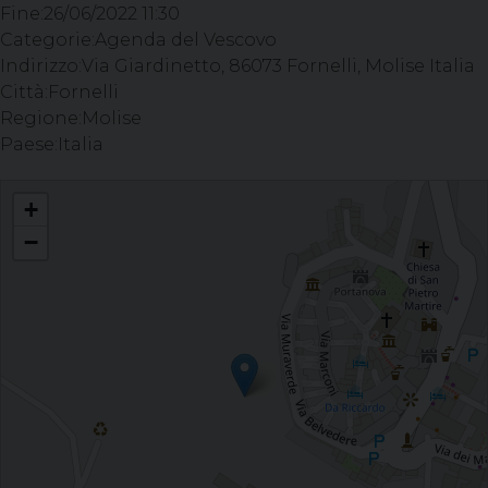
Fine:
26/06/2022 11:30
Categorie:
Agenda del Vescovo
Indirizzo:
Via Giardinetto, 86073 Fornelli, Molise Italia
Città:
Fornelli
Regione:
Molise
Paese:
Italia
Celebrazione del Sacramento della Confermazione - Parrocchia S. Michele
+
Arcangelo, Fornelli
−