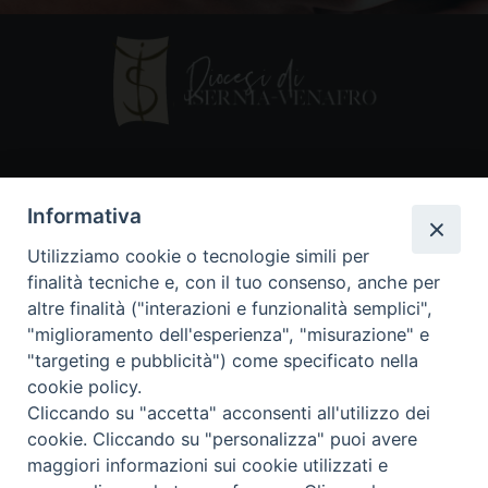
Contatti
Informativa
Piazza Andrea D'Isernia, 2
Utilizziamo cookie o tecnologie simili per
86170 Isernia
finalità tecniche e, con il tuo consenso, anche per
086550849
altre finalità ("interazioni e funzionalità semplici",
segreteria@diocesiiserniavenafro.it
"miglioramento dell'esperienza", "misurazione" e
"targeting e pubblicità") come specificato nella
I nostri social
cookie policy.
Cliccando su "accetta" acconsenti all'utilizzo dei
cookie. Cliccando su "personalizza" puoi avere
Copyright © 2018 - Diocesi di Isernia-Venafro (C.F.
maggiori informazioni sui cookie utilizzati e
90008750946). Riproduzione solo con permesso.
Tutti i diritti sono riservati