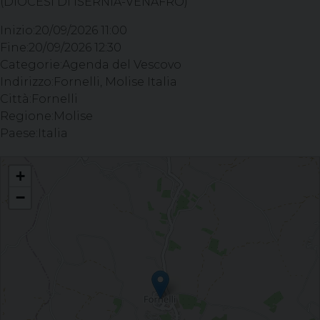
(DIOCESI DI ISERNIA-VENAFRO)
Inizio:
20/09/2026 11:00
Fine:
20/09/2026 12:30
Categorie:
Agenda del Vescovo
Indirizzo:
Fornelli, Molise Italia
Città:
Fornelli
Regione:
Molise
Paese:
Italia
Celebrazione del Sacramento della Confermazione - Parrocchia S. Michele
+
Arcangelo, FORNELLI (IS)
−