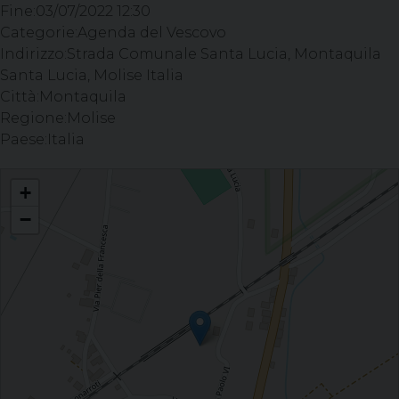
Fine:
03/07/2022 12:30
Categorie:
Agenda del Vescovo
Indirizzo:
Strada Comunale Santa Lucia, Montaquila
Santa Lucia, Molise Italia
Città:
Montaquila
Regione:
Molise
Paese:
Italia
Celebrazione del Sacramento della Confermazione - Parrocchia S. Maria
+
Ausiliatrice, Roccaravindola
−