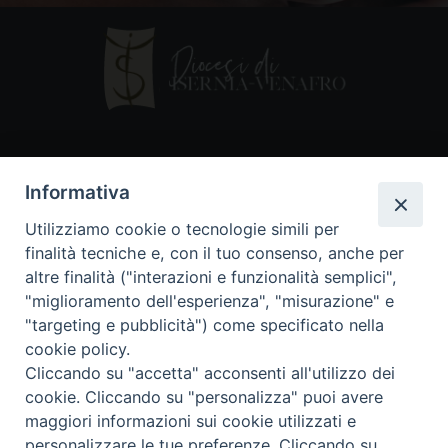
Contatti
Informativa
Piazza Andrea D'Isernia, 2
Utilizziamo cookie o tecnologie simili per
86170 Isernia
finalità tecniche e, con il tuo consenso, anche per
086550849
altre finalità ("interazioni e funzionalità semplici",
segreteria@diocesiiserniavenafro.it
"miglioramento dell'esperienza", "misurazione" e
"targeting e pubblicità") come specificato nella
I nostri social
cookie policy.
Cliccando su "accetta" acconsenti all'utilizzo dei
cookie. Cliccando su "personalizza" puoi avere
Copyright © 2018 - Diocesi di Isernia-Venafro (C.F.
maggiori informazioni sui cookie utilizzati e
90008750946). Riproduzione solo con permesso.
Tutti i diritti sono riservati
personalizzare le tue preferenze. Cliccando su