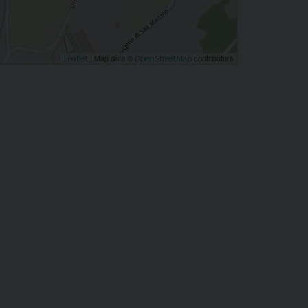
| Map data ©
contributors
Leaflet
OpenStreetMap