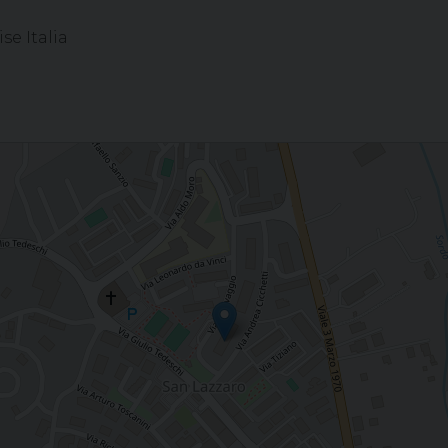
se Italia
hia S. Giuseppe Lavoratore, ISERNIA