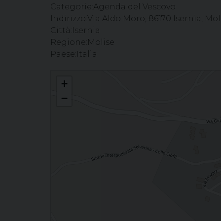
Categorie:
Agenda del Vescovo
Indirizzo:
Via Aldo Moro, 86170 Isernia, Moli
Città:
Isernia
Regione:
Molise
Paese:
Italia
Celebrazione del Sacramento della Confermazione - Parrocc
+
−