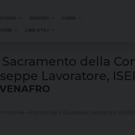
SCOVO
DIOCESI
CURIA
IONE
LINK UTILI
l Sacramento della Co
useppe Lavoratore, IS
A-VENAFRO
rmazione – Parrocchia S. Giuseppe Lavoratore, ISER