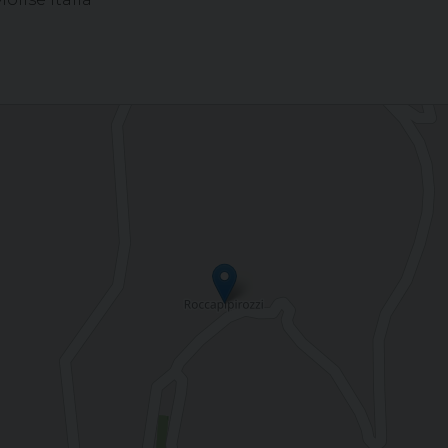
occhia S. GIOVANNI BOSCO, ROCCAPIPIROZZI (IS)