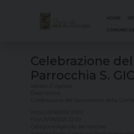
Skip
to
content
HOME
VE
COMUNICAZ
Celebrazione de
Parrocchia S. G
sabato
21
Agosto
Descrizione:
Celebrazione del Sacramento della Conf
Inizio:
21/08/2021 21:00
Fine:
21/08/2021 22:00
Categorie:
Agenda del Vescovo
Indirizzo:
Sesto Campano RoccapipirozziMo