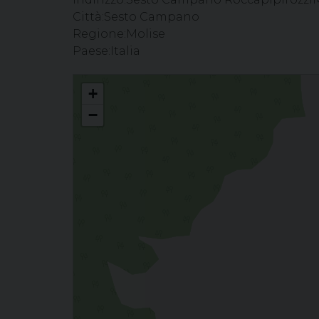
Città:
Sesto Campano
Regione:
Molise
Paese:
Italia
Celebrazione del Sacramento della Confermazione - Parr
+
−