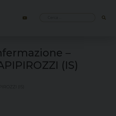
Ricerca
per:
nfermazione –
PIPIROZZI (IS)
IROZZI (IS)