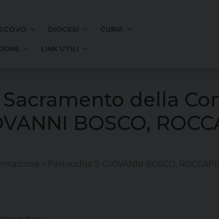
SCOVO
DIOCESI
CURIA
IONE
LINK UTILI
l Sacramento della Co
IOVANNI BOSCO, ROCCA
ermazione – Parrocchia S. GIOVANNI BOSCO, ROCCAPIP
lise Italia