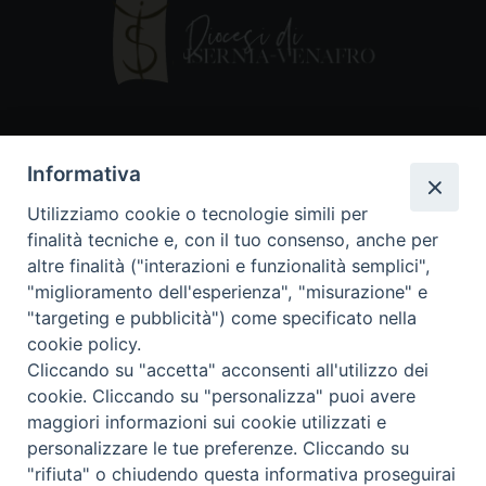
Contatti
Informativa
Piazza Andrea D'Isernia, 2
Utilizziamo cookie o tecnologie simili per
86170 Isernia
finalità tecniche e, con il tuo consenso, anche per
086550849
altre finalità ("interazioni e funzionalità semplici",
segreteria@diocesiiserniavenafro.it
"miglioramento dell'esperienza", "misurazione" e
"targeting e pubblicità") come specificato nella
I nostri social
cookie policy.
Cliccando su "accetta" acconsenti all'utilizzo dei
cookie. Cliccando su "personalizza" puoi avere
Copyright © 2018 - Diocesi di Isernia-Venafro (C.F.
maggiori informazioni sui cookie utilizzati e
90008750946). Riproduzione solo con permesso.
Tutti i diritti sono riservati
personalizzare le tue preferenze. Cliccando su
"rifiuta" o chiudendo questa informativa proseguirai