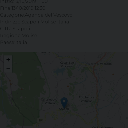
Inizio:
13/10/2019 11:00
Fine:
13/10/2019 12:30
Categorie:
Agenda del Vescovo
Indirizzo:
Scapoli Molise Italia
Città:
Scapoli
Regione:
Molise
Paese:
Italia
Celebrazione del Sacramento della Confermazione Parrocchia S. Giorgio
+
Martire, SCAPOLI (IS)
−