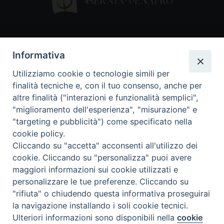
Contatti
Informativa
Piazza Andrea D'Isernia, 2
Utilizziamo cookie o tecnologie simili per
86170 Isernia
finalità tecniche e, con il tuo consenso, anche per
086550849
altre finalità ("interazioni e funzionalità semplici",
segreteria@diocesiiserniavenafro.it
"miglioramento dell'esperienza", "misurazione" e
"targeting e pubblicità") come specificato nella
I nostri social
cookie policy.
Cliccando su "accetta" acconsenti all'utilizzo dei
cookie. Cliccando su "personalizza" puoi avere
Copyright © 2018 - Diocesi di Isernia-Venafro (C.F.
maggiori informazioni sui cookie utilizzati e
90008750946). Riproduzione solo con permesso.
Tutti i diritti sono riservati
personalizzare le tue preferenze. Cliccando su
"rifiuta" o chiudendo questa informativa proseguirai
la navigazione installando i soli cookie tecnici.
Ulteriori informazioni sono disponibili nella
cookie
Preferenze Cookie