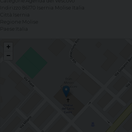
Categorie:
Agenda del Vescovo
Indirizzo:
86170 Isernia Molise Italia
Città:
Isernia
Regione:
Molise
Paese:
Italia
Celebrazione del Sacramento della Confermazione - Parrocchia S. Cuore,
+
ISERNIA
−