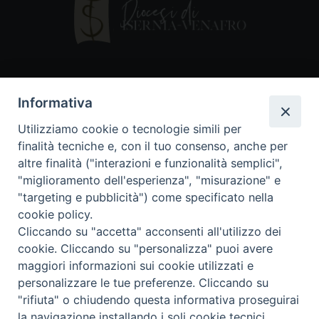
Contatti
Informativa
Piazza Andrea D'Isernia, 2
Utilizziamo cookie o tecnologie simili per
86170 Isernia
finalità tecniche e, con il tuo consenso, anche per
086550849
altre finalità ("interazioni e funzionalità semplici",
segreteria@diocesiiserniavenafro.it
"miglioramento dell'esperienza", "misurazione" e
"targeting e pubblicità") come specificato nella
I nostri social
cookie policy.
Cliccando su "accetta" acconsenti all'utilizzo dei
cookie. Cliccando su "personalizza" puoi avere
Copyright © 2018 - Diocesi di Isernia-Venafro (C.F.
maggiori informazioni sui cookie utilizzati e
90008750946). Riproduzione solo con permesso.
Tutti i diritti sono riservati
personalizzare le tue preferenze. Cliccando su
"rifiuta" o chiudendo questa informativa proseguirai
la navigazione installando i soli cookie tecnici.