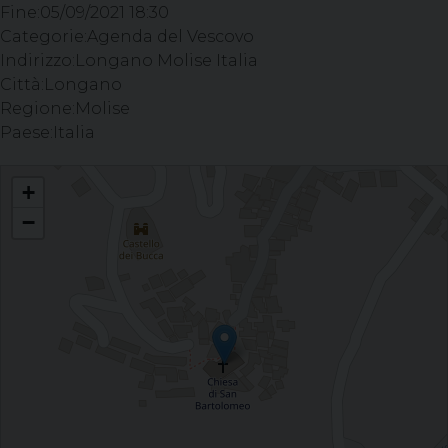
Fine:
05/09/2021 18:30
Categorie:
Agenda del Vescovo
Indirizzo:
Longano Molise Italia
Città:
Longano
Regione:
Molise
Paese:
Italia
Celebrazione del Sacramento della Confermazione - Parrocchia S.
+
Bartolomeo Apostolo, LONGANO (IS)
−