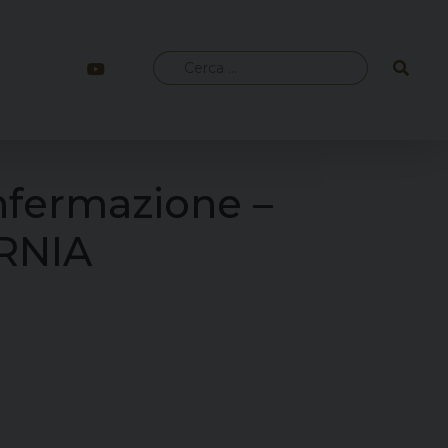
Ricerca
per:
nfermazione –
ERNIA