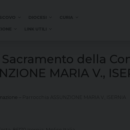
SCOVO
DIOCESI
CURIA
IONE
LINK UTILI
l Sacramento della Co
NZIONE MARIA V., IS
mazione –
Parrocchia ASSUNZIONE MARIA V., ISERNIA
sta, 86170 Isernia, Molise Italia