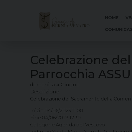
Skip
to
content
HOME
VE
COMUNICAZ
Celebrazione de
Parrocchia ASSU
domenica
4
Giugno
Descrizione:
Celebrazione del Sacramento della Confer
Inizio:
04/06/2023 11:00
Fine:
04/06/2023 12:30
Categorie:
Agenda del Vescovo
Indirizzo:
Santa Maria Assunta Via Libero Te