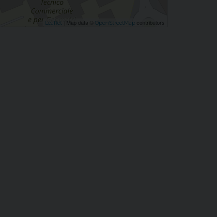
| Map data ©
contributors
Leaflet
OpenStreetMap