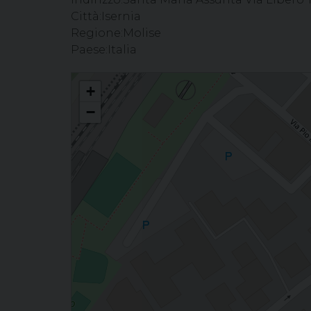
Città:
Isernia
Regione:
Molise
Paese:
Italia
Celebrazione del Sacramento della Confermazione - Parr
+
−