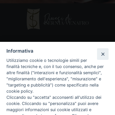
Contatti
Informativa
Piazza Andrea D'Isernia, 2
Utilizziamo cookie o tecnologie simili per
86170 Isernia
finalità tecniche e, con il tuo consenso, anche per
086550849
altre finalità ("interazioni e funzionalità semplici",
segreteria@diocesiiserniavenafro.it
"miglioramento dell'esperienza", "misurazione" e
"targeting e pubblicità") come specificato nella
I nostri social
cookie policy.
Cliccando su "accetta" acconsenti all'utilizzo dei
cookie. Cliccando su "personalizza" puoi avere
Copyright © 2018 - Diocesi di Isernia-Venafro (C.F.
maggiori informazioni sui cookie utilizzati e
90008750946). Riproduzione solo con permesso.
Tutti i diritti sono riservati