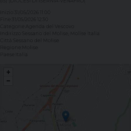
(IS) (DIOCESI DI ISERNIA-VENAFRO)
Inizio:
31/05/2026 11:00
Fine:
31/05/2026 12:30
Categorie:
Agenda del Vescovo
Indirizzo:
Sessano del Molise, Molise Italia
Città:
Sessano del Molise
Regione:
Molise
Paese:
Italia
Celebrazione del Sacramento della Confermazione - Parrocchia Assunzione di
+
Maria Vergine, SESSANO (IS)
−