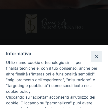
Contatti
Informativa
Piazza Andrea D'Isernia, 2
Utilizziamo cookie o tecnologie simili per
86170 Isernia
finalità tecniche e, con il tuo consenso, anche per
086550849
altre finalità ("interazioni e funzionalità semplici",
segreteria@diocesiiserniavenafro.it
"miglioramento dell'esperienza", "misurazione" e
"targeting e pubblicità") come specificato nella
I nostri social
cookie policy.
Cliccando su "accetta" acconsenti all'utilizzo dei
cookie. Cliccando su "personalizza" puoi avere
Copyright © 2018 - Diocesi di Isernia-Venafro (C.F.