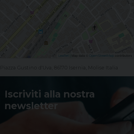
| Map data ©
contributors
Leaflet
OpenStreetMap
Piazza Gustino d'Uva, 86170 Isernia, Molise Italia
Iscriviti alla nostra
newsletter