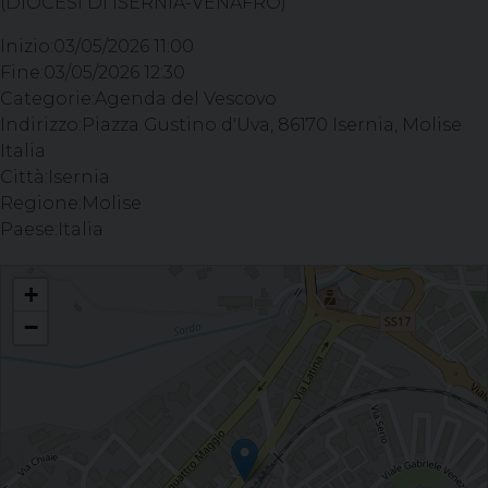
(DIOCESI DI ISERNIA-VENAFRO)
Inizio:
03/05/2026 11:00
Fine:
03/05/2026 12:30
Categorie:
Agenda del Vescovo
Indirizzo:
Piazza Gustino d'Uva, 86170 Isernia, Molise
Italia
Città:
Isernia
Regione:
Molise
Paese:
Italia
Celebrazione del Sacramento della Confermazione - Parrocchia Assunzione di
+
Maria Vergine, ISERNIA
−