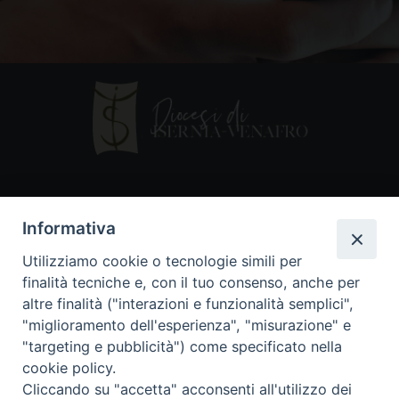
Contatti
Informativa
Piazza Andrea D'Isernia, 2
Utilizziamo cookie o tecnologie simili per
86170 Isernia
finalità tecniche e, con il tuo consenso, anche per
086550849
altre finalità ("interazioni e funzionalità semplici",
segreteria@diocesiiserniavenafro.it
"miglioramento dell'esperienza", "misurazione" e
"targeting e pubblicità") come specificato nella
I nostri social
cookie policy.
Cliccando su "accetta" acconsenti all'utilizzo dei