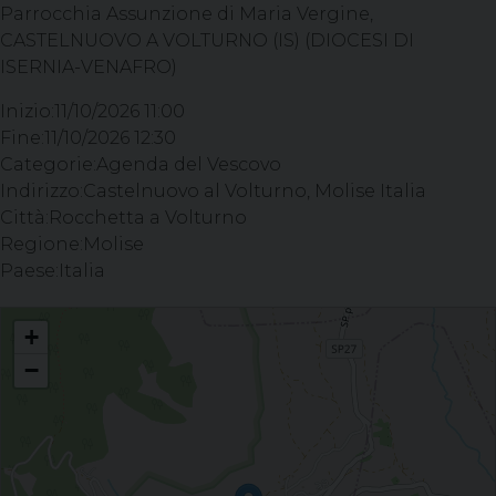
Parrocchia Assunzione di Maria Vergine,
CASTELNUOVO A VOLTURNO (IS) (DIOCESI DI
ISERNIA-VENAFRO)
Inizio:
11/10/2026 11:00
Fine:
11/10/2026 12:30
Categorie:
Agenda del Vescovo
Indirizzo:
Castelnuovo al Volturno, Molise Italia
Città:
Rocchetta a Volturno
Regione:
Molise
Paese:
Italia
Celebrazione del Sacramento della Confermazione - Parrocchia Assunzione di
+
Maria Vergine, CASTELNUOVO A VOLTURNO (IS)
−