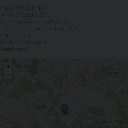
Inizio:
11/07/2021 11:00
Fine:
11/07/2021 12:00
Categorie:
Agenda del Vescovo
Indirizzo:
Ciorlano Campania Italia
Città:
Ciorlano
Regione:
Campania
Paese:
Italia
Celebrazione del Sacramento della Confermazione - Chiesa dell’Annunziata,
+
CIORLANO (CE)
−