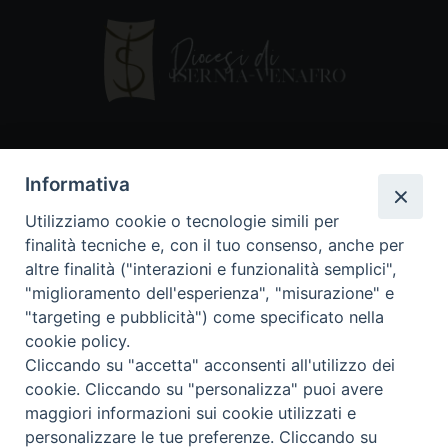
Contatti
Informativa
Piazza Andrea D'Isernia, 2
Utilizziamo cookie o tecnologie simili per
86170 Isernia
finalità tecniche e, con il tuo consenso, anche per
086550849
altre finalità ("interazioni e funzionalità semplici",
segreteria@diocesiiserniavenafro.it
"miglioramento dell'esperienza", "misurazione" e
"targeting e pubblicità") come specificato nella
I nostri social
cookie policy.
Cliccando su "accetta" acconsenti all'utilizzo dei
cookie. Cliccando su "personalizza" puoi avere
Copyright © 2018 - Diocesi di Isernia-Venafro (C.F.
maggiori informazioni sui cookie utilizzati e
90008750946). Riproduzione solo con permesso.
Tutti i diritti sono riservati
personalizzare le tue preferenze. Cliccando su