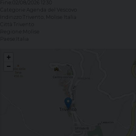
Fine:
02/08/2026 12:30
Categorie:
Agenda del Vescovo
Indirizzo:
Trivento, Molise Italia
Città:
Trivento
Regione:
Molise
Paese:
Italia
Celebrazione del Sacramento della Confermazione - Cattedrale di Trivento
+
−