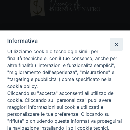
Contatti
Informativa
Piazza Andrea D'Isernia, 2
Utilizziamo cookie o tecnologie simili per
86170 Isernia
finalità tecniche e, con il tuo consenso, anche per
086550849
altre finalità ("interazioni e funzionalità semplici",
segreteria@diocesiiserniavenafro.it
"miglioramento dell'esperienza", "misurazione" e
"targeting e pubblicità") come specificato nella
I nostri social
cookie policy.
Cliccando su "accetta" acconsenti all'utilizzo dei
cookie. Cliccando su "personalizza" puoi avere
Copyright © 2018 - Diocesi di Isernia-Venafro (C.F.
maggiori informazioni sui cookie utilizzati e
90008750946). Riproduzione solo con permesso.
Tutti i diritti sono riservati
personalizzare le tue preferenze. Cliccando su
"rifiuta" o chiudendo questa informativa proseguirai
la navigazione installando i soli cookie tecnici.