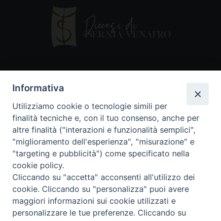
Contatti
Informativa
Piazza Andrea D'Isernia, 2
Utilizziamo cookie o tecnologie simili per
86170 Isernia
finalità tecniche e, con il tuo consenso, anche per
086550849
altre finalità ("interazioni e funzionalità semplici",
segreteria@diocesiiserniavenafro.it
"miglioramento dell'esperienza", "misurazione" e
"targeting e pubblicità") come specificato nella
I nostri social
cookie policy.
Cliccando su "accetta" acconsenti all'utilizzo dei
cookie. Cliccando su "personalizza" puoi avere
Copyright © 2018 - Diocesi di Isernia-Venafro (C.F.
maggiori informazioni sui cookie utilizzati e
90008750946). Riproduzione solo con permesso.
Tutti i diritti sono riservati
personalizzare le tue preferenze. Cliccando su