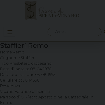
Skip
to
content
Ricerca
per:
Staffieri Remo
Nome:
Remo
Cognome:
Staffieri
Tipo:
Presbitero diocesano
Data di nascita:
08-04-1970
Data ordinazione:
05-08-1995
Cellulare:
335.6114358
Residenza:
Vicario Foraneo di Isernia.
Parroco di S. Pietro Apostolo nella Cattedrale in
Isernia.