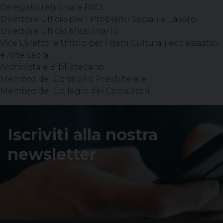
Delegato regionale FACI.
Direttore Ufficio per i Problemi Sociali e Lavoro.
Direttore Ufficio Missionario.
Vice Direttore Ufficio per i Beni Culturali ecclesiastici
e Arte Sacra.
Archivista e Bibliotecario.
Membro del Consiglio Presbiterale.
Membro del Collegio dei Consultori.
Iscriviti alla nostra
newsletter