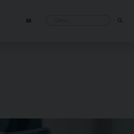
Ricerca
per: