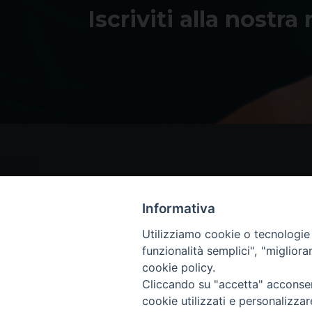
Iscriviti alla nostra
Informativa
Utilizziamo cookie o tecnologie s
funzionalità semplici", "miglior
cookie policy.
Cliccando su "accetta" acconsent
cookie utilizzati e personalizza