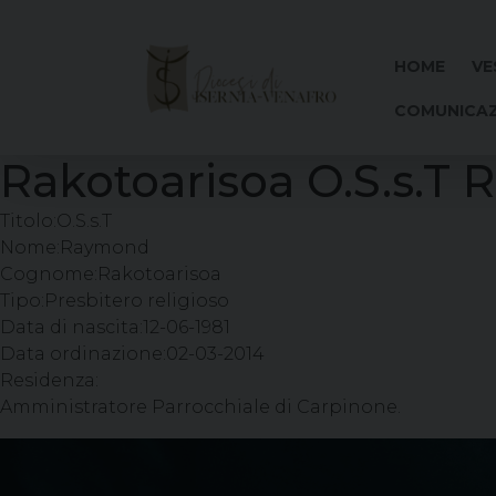
Skip
to
content
HOME
VE
COMUNICAZ
Rakotoarisoa O.S.s.T
Titolo:
O.S.s.T
Nome:
Raymond
Cognome:
Rakotoarisoa
Tipo:
Presbitero religioso
Data di nascita:
12-06-1981
Data ordinazione:
02-03-2014
Residenza:
Amministratore Parrocchiale di Carpinone.