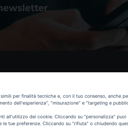
 newsletter
Contatti
I 
Piazza Andrea D'Isernia, 2
imili per finalità tecniche e, con il tuo consenso, anche per 
86170 Isernia
amento dell'esperienza", "misurazione" e "targeting e pubbli
086550849
segreteria@diocesiiserniavenafro.it
i all'utilizzo dei cookie. Cliccando su "personalizza" puoi
re le tue preferenze. Cliccando su "rifiuta" o chiudendo que