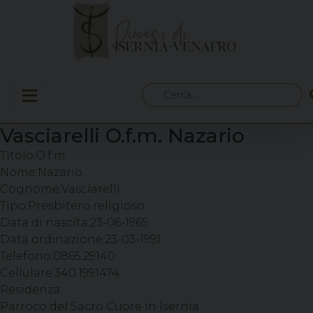
Skip
to
content
Ricerca
per:
Vasciarelli O.f.m. Nazario
Titolo:
O.f.m.
Nome:
Nazario
Cognome:
Vasciarelli
Tipo:
Presbitero religioso
Data di nascita:
23-06-1965
Data ordinazione:
23-03-1991
Telefono:
0865.29140
Cellulare:
340.1991474
Residenza:
Parroco del Sacro Cuore in Isernia.