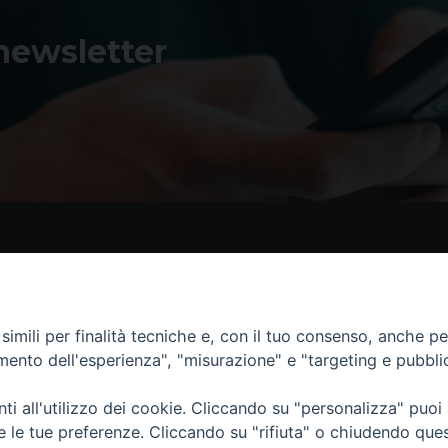
 newsletter
Contatti
I 
imili per finalità tecniche e, con il tuo consenso, anche per 
Piazza Andrea D'Isernia, 2
amento dell'esperienza", "misurazione" e "targeting e pubbli
86170 Isernia
086550849
i all'utilizzo dei cookie. Cliccando su "personalizza" puoi
segreteria@diocesiiserniavenafro.it
re le tue preferenze. Cliccando su "rifiuta" o chiudendo que