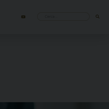
Ricerca
per: