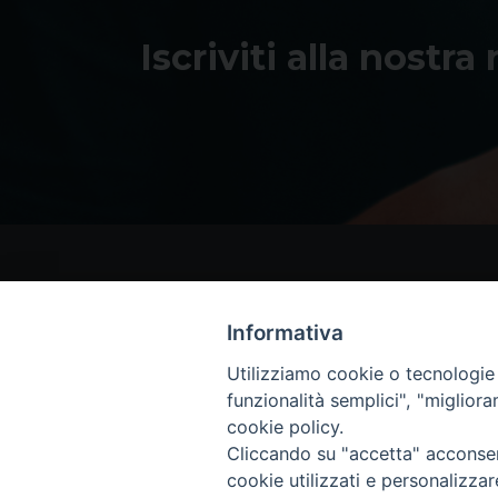
Iscriviti alla nostra
Informativa
Utilizziamo cookie o tecnologie s
funzionalità semplici", "miglior
cookie policy.
Cliccando su "accetta" acconsent
cookie utilizzati e personalizza