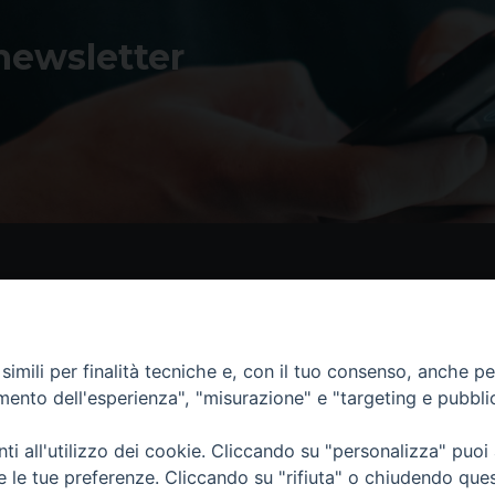
 newsletter
Contatti
I 
imili per finalità tecniche e, con il tuo consenso, anche per 
Piazza Andrea D'Isernia, 2
amento dell'esperienza", "misurazione" e "targeting e pubbli
86170 Isernia
086550849
i all'utilizzo dei cookie. Cliccando su "personalizza" puoi
segreteria@diocesiiserniavenafro.it
re le tue preferenze. Cliccando su "rifiuta" o chiudendo que