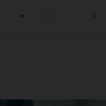
Ricerca
per: