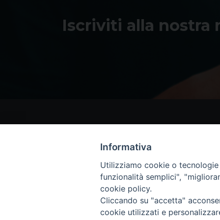
Iscriviti alla nostra
Informativa
Utilizziamo cookie o tecnologie s
funzionalità semplici", "miglior
cookie policy.
Cliccando su "accetta" acconsent
cookie utilizzati e personalizza