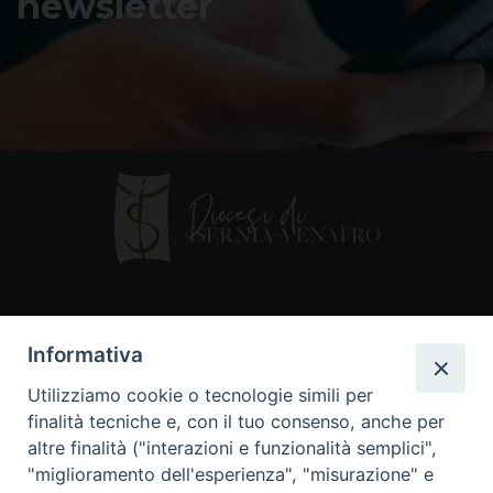
newsletter
Contatti
Informativa
Piazza Andrea D'Isernia, 2
Utilizziamo cookie o tecnologie simili per
86170 Isernia
finalità tecniche e, con il tuo consenso, anche per
086550849
altre finalità ("interazioni e funzionalità semplici",
segreteria@diocesiiserniavenafro.it
"miglioramento dell'esperienza", "misurazione" e