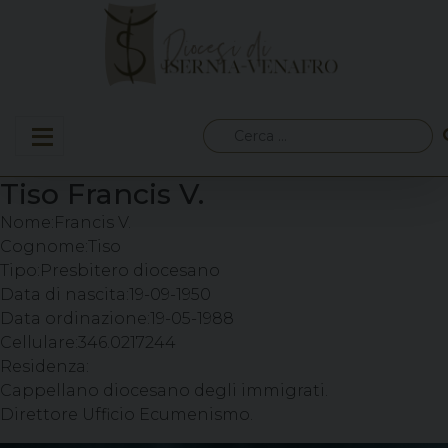
Skip
to
content
Ricerca
per:
Tiso Francis V.
Nome:
Francis V.
Cognome:
Tiso
Tipo:
Presbitero diocesano
Data di nascita:
19-09-1950
Data ordinazione:
19-05-1988
Cellulare:
346.0217244
Residenza:
Cappellano diocesano degli immigrati.
Direttore Ufficio Ecumenismo.