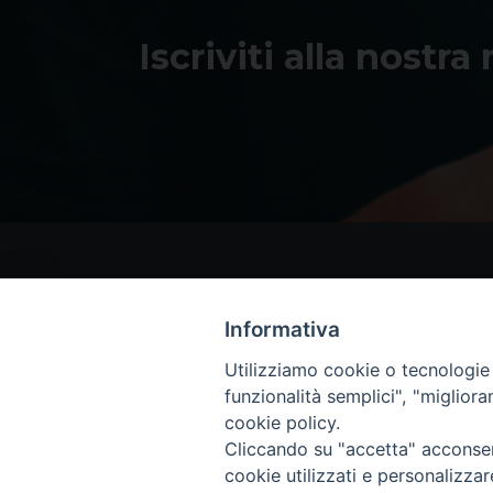
Iscriviti alla nostra
Informativa
Utilizziamo cookie o tecnologie s
funzionalità semplici", "miglior
cookie policy.
Cliccando su "accetta" acconsent
cookie utilizzati e personalizza