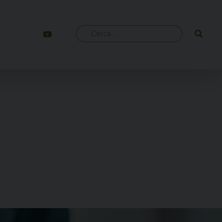
Ricerca
per: