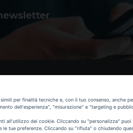
 newsletter
Contatti
I 
imili per finalità tecniche e, con il tuo consenso, anche per 
Piazza Andrea D'Isernia, 2
amento dell'esperienza", "misurazione" e "targeting e pubbli
86170 Isernia
086550849
i all'utilizzo dei cookie. Cliccando su "personalizza" puoi
segreteria@diocesiiserniavenafro.it
re le tue preferenze. Cliccando su "rifiuta" o chiudendo que