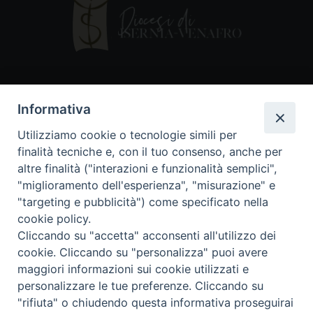
Contatti
Informativa
Piazza Andrea D'Isernia, 2
Utilizziamo cookie o tecnologie simili per
86170 Isernia
finalità tecniche e, con il tuo consenso, anche per
086550849
altre finalità ("interazioni e funzionalità semplici",
segreteria@diocesiiserniavenafro.it
"miglioramento dell'esperienza", "misurazione" e
"targeting e pubblicità") come specificato nella
I nostri social
cookie policy.
Cliccando su "accetta" acconsenti all'utilizzo dei
cookie. Cliccando su "personalizza" puoi avere
Copyright © 2018 - Diocesi di Isernia-Venafro (C.F.
maggiori informazioni sui cookie utilizzati e
90008750946). Riproduzione solo con permesso.
Tutti i diritti sono riservati
personalizzare le tue preferenze. Cliccando su
"rifiuta" o chiudendo questa informativa proseguirai