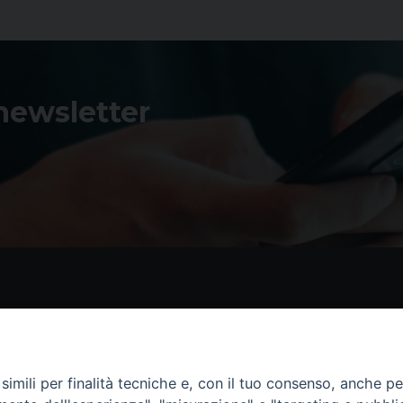
 newsletter
Contatti
I 
Piazza Andrea D'Isernia, 2
imili per finalità tecniche e, con il tuo consenso, anche per 
86170 Isernia