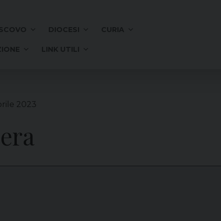
SCOVO
DIOCESI
CURIA
IONE
LINK UTILI
rile 2023
iera