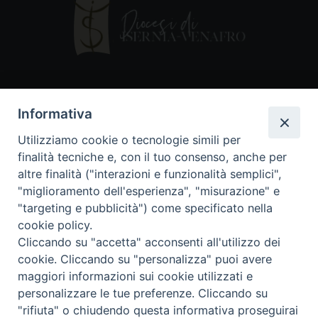
Contatti
Informativa
Piazza Andrea D'Isernia, 2
Utilizziamo cookie o tecnologie simili per
86170 Isernia
finalità tecniche e, con il tuo consenso, anche per
086550849
altre finalità ("interazioni e funzionalità semplici",
segreteria@diocesiiserniavenafro.it
"miglioramento dell'esperienza", "misurazione" e
"targeting e pubblicità") come specificato nella
I nostri social
cookie policy.
Cliccando su "accetta" acconsenti all'utilizzo dei
cookie. Cliccando su "personalizza" puoi avere
Copyright © 2018 - Diocesi di Isernia-Venafro (C.F.
maggiori informazioni sui cookie utilizzati e
90008750946). Riproduzione solo con permesso.
Tutti i diritti sono riservati
personalizzare le tue preferenze. Cliccando su
"rifiuta" o chiudendo questa informativa proseguirai